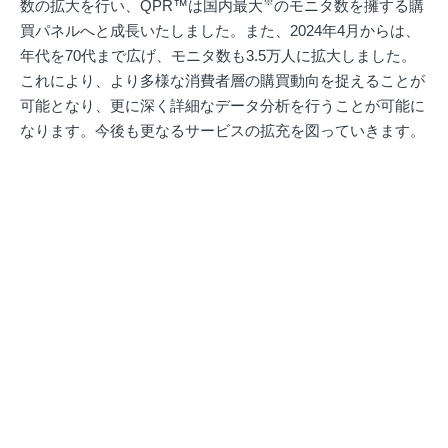
※
数の拡大を行い、QPR™は国内最大
のモニタ数を擁する購
買パネルへと成長いたしました。また、2024年4月からは、
年代を70代まで広げ、モニタ数も3.5万人に拡大しました。
これにより、より多様な消費者層の購買動向を捉えることが
可能となり、更に深く詳細なデータ分析を行うことが可能に
なります。今後も更なるサービスの拡充を図っていきます。
※沖縄を除く全国
※国勢調査に基づき、居住エリア、性、年代、未既婚、単
身・同居の構成比率が設計されているパネルとして、国内最
大規模。