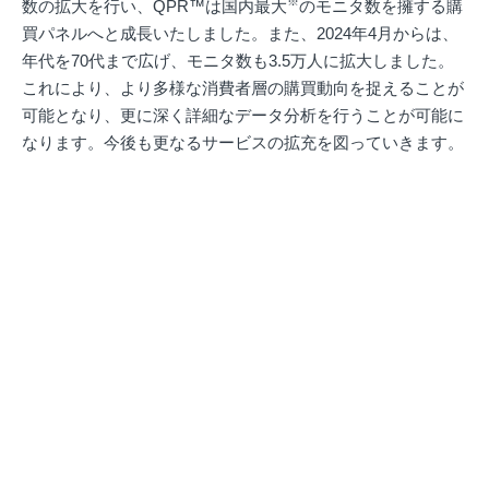
※
数の拡大を行い、QPR™は国内最大
のモニタ数を擁する購
買パネルへと成長いたしました。また、2024年4月からは、
年代を70代まで広げ、モニタ数も3.5万人に拡大しました。
これにより、より多様な消費者層の購買動向を捉えることが
可能となり、更に深く詳細なデータ分析を行うことが可能に
なります。今後も更なるサービスの拡充を図っていきます。
※沖縄を除く全国
※国勢調査に基づき、居住エリア、性、年代、未既婚、単
身・同居の構成比率が設計されているパネルとして、国内最
大規模。